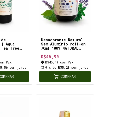
 de
Desodorante Natural
 | Água
Sem Alumínio roll-on
 Tea Tree
70ml 100% NATURAL
e e cabelos
VEGANO. Ativos com
R$46,90
Diminui ACNE
ação BACTERICIDA e
e, alivia
REVITALIZANTE
com
Pix
R$45,49
com
Pix
. Tratamento
$5,56
sem juros
9
x de
R$5,21
sem juros
COMPRAR
COMPRAR