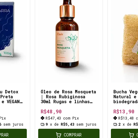
u Detox
Óleo de Rosa Mosqueta
Bucha Veg
 Preta
| Rosa Rubiginosa
Natural e
 e VEGANO
30ml Rugas e linhas
biodegrad
CA
de expressão Previne
15cm) ite
R$48,90
R$13,90
o envelhecimento
precoce da pele
Pix
R$47,43
com
Pix
R$13,48
6
sem juros
9
x de
R$5,43
sem juros
2
x de
R
PRAR
COMPRAR