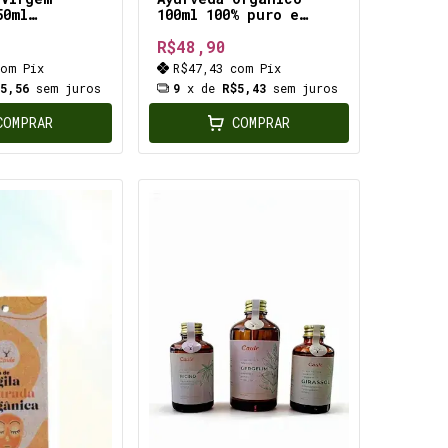
50ml
100ml 100% puro e
nte, anti
prensado a frio
R$48,90
rio,
certificado e vegano
biana,
com
Pix
R$47,43
com
Pix
nte,
$5,56
sem juros
9
x de
R$5,43
sem juros
e
COMPRAR
COMPRAR