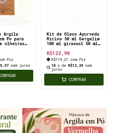
e Argila
Kit de Oleos Ayurveda
em Po para
Ricino 50 ml Gergelim
e olheiras
100 ml girassol 50 ml
terapêutico para
R$122,90
tratamentos naturais
com
Pix
R$119,21
com
Pix
$5,97
sem juros
10
x de
R$12,29
sem
juros
COMPRAR
COMPRAR