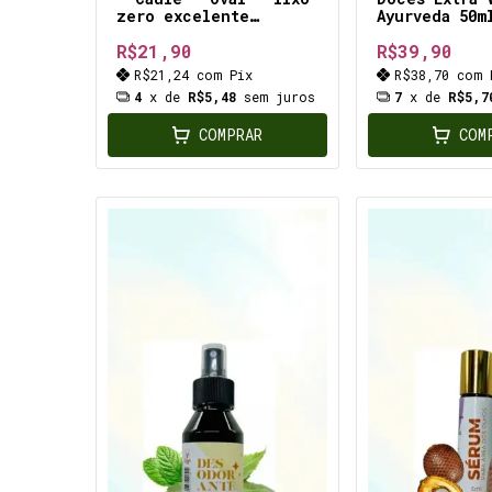
zero excelente
Ayurveda 50m
esfoliante natural
hidrataçao d
R$21,90
R$39,90
cabelos pele
secas, resse
R$21,24
com
Pix
R$38,70
com
rachadas
4
x de
R$5,48
sem juros
7
x de
R$5,7
COMPRAR
COM