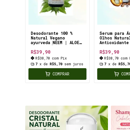
Desodorante 100 %
Serum para Á
Natural Vegano
Olhos Natura
ayurveda NEEM | ALOE
Antioxidante
| HORTELÃ sem
hidrata e re
R$39,90
R$39,90
alumínio, sem
pele do rost
fragrância para
especial a á
R$38,70
com
Pix
R$38,70
com
ADOLESCENTES e
olhos
7
x de
R$5,70
sem juros
7
x de
R$5,7
ESPORTISTAS
COMPRAR
COM