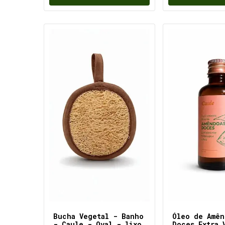
Bucha Vegetal - Banho
Óleo de Amên
- Caule - Oval - lixo
Doces Extra 