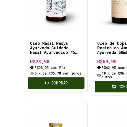
Óleo Nasal Nasya
Óleo de Copa
Ayurveda Cuidado
Resina da Am
Nasal Ayurvédico *5
Ayurveda 50m
ml* reduzir a secura
antiinflamat
R$28,90
R$64,90
nasal, hidrata
analgésico,
cicatrizante
R$28,03
com
Pix
R$62,95
com
antibiótico,
5
x de
R$5,78
sem juros
10
x de
R$6,
antisséptico
juros
expectorante
COMPRAR
COM