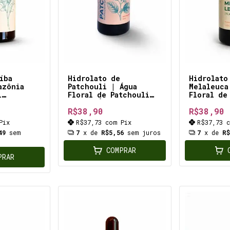
íba
Hidrolato de
Hidrolato
azônia
Patchouli | Água
Melaleuca
l
Floral de Patchouli
Floral de
orio,
100ml TÔNICO
100ml pel
R$38,90
R$38,90
REVITALIZANTE natural
oleosos. 
,
para os cabelos e
oleosidad
Pix
R$37,73
com
Pix
R$37,73
pele SENSÍVEIS
DERMATITE
49
sem
7
x de
R$5,56
sem juros
7
x de
R
,
pra CASPA
COMPRAR
PRAR