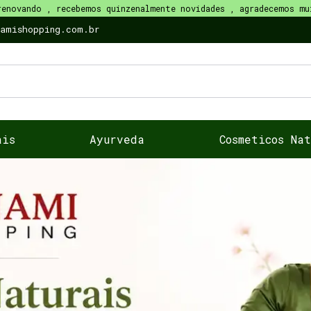
renovando , recebemos quinzenalmente novidades , agradecemos mu
namishopping.com.br
ais
Ayurveda
Cosmeticos Na