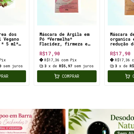
rea dos
Máscara de Argila em
Máscara d
l Vegano
Pó *Vermelha*
organica 
 * 5 ml*
Flacidez, firmeza e
redução d
nova a
revitalização da pele
*Dourada*
R$17,90
R$17,90
o, em
rea dos
Pix
R$17,36
com
Pix
R$17,36
0
sem juros
3
x de
R$5,97
sem juros
3
x de
R
PRAR
COMPRAR