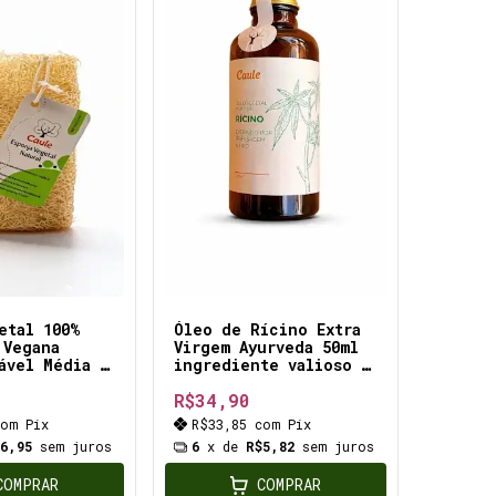
etal 100%
Óleo de Rícino Extra
 Vegana
Virgem Ayurveda 50ml
ável Média (
ingrediente valioso e
m multiuso
terapêutico para
R$34,90
tratamentos naturais
com
Pix
R$33,85
com
Pix
$6,95
sem juros
6
x de
R$5,82
sem juros
COMPRAR
COMPRAR