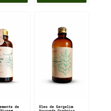
emente de
Óleo de Gergelim
 Virgem
Ayurveda Orgânico