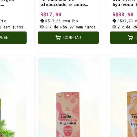
l
oleosidade e acne
Ayurveda 
os
*Verde*
antioxida
R$17,90
R$38,90
s mais
inflamató
cadas ou
antimicro
Pix
R$17,36
com
Pix
R$37,73
cicatriza
0
sem juros
3
x de
R$5,97
sem juros
7
x de
R
hidratant
PRAR
COMPRAR