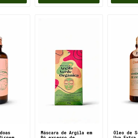
doas
Máscara de Argila em
Óleo de S
Virgem
Pó excesso de
Uva Extra