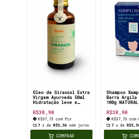
Óleo de Girassol Extra
Shampoo Xamp
Virgem Ayurveda 50ml
Barra Argila
Hidratação leve e
100g NATURAL
eficiente Cabelos
LAMA VULCÂNI
R$38,90
R$38,90
nutridos e brilhantes
R$37,73
com
Pix
R$37,73
com
7
x de
R$5,56
sem juros
7
x de
R$5,5
COMPRAR
COM